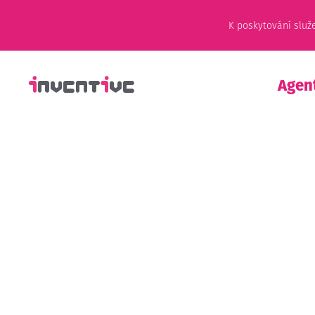
K poskytování služ
Agen