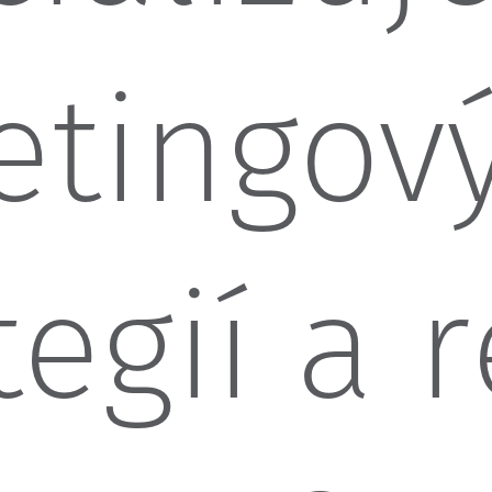
etingov
tegií a 