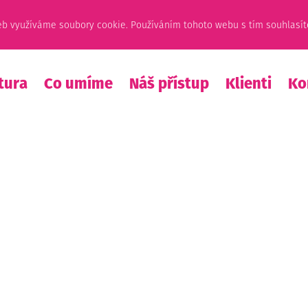
eb využíváme soubory cookie. Používáním tohoto webu s tím souhlasít
tura
Co umíme
Náš přístup
Klienti
Ko