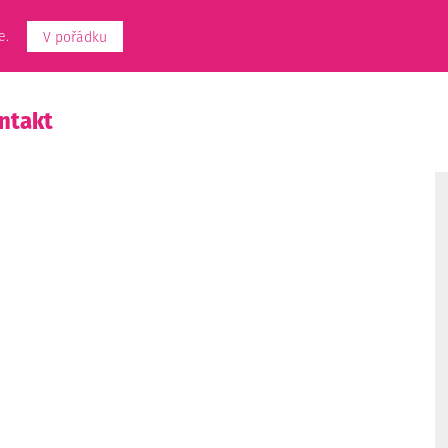
e.
V pořádku
ntakt