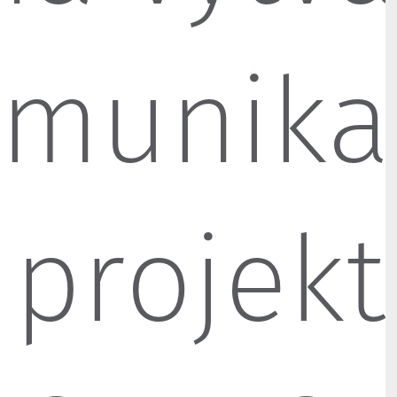
omunika
i projek