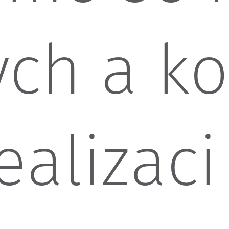
ých a k
realizac